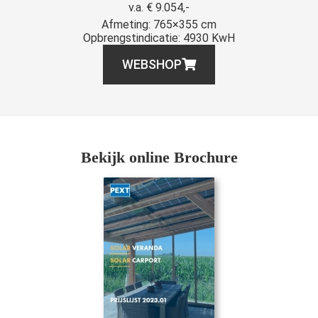
v.a. € 9.054,-
Afmeting: 765×355 cm
Opbrengstindicatie: 4930 KwH
WEBSHOP
Bekijk online Brochure