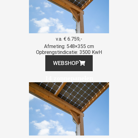
v.a. € 6.759,-
Afmeting: 548×355 cm
Opbrengstindicatie: 3500 KwH
WEBSHOP
14 zonnepanelen