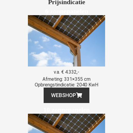
Prijsindicatie
6 zonnepanelen
v.a. € 4.332,-
Afmeting: 331×355 cm
Opbrengstindicatie: 2040 KwH
WEBSHOP
10 zonnepanelen